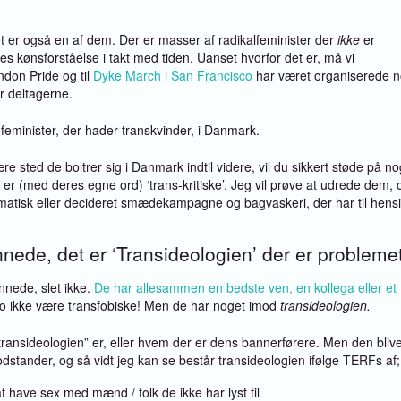
et er også en af dem. Der er masser af radikalfeminister der
ikke
er
s kønsforståelse i takt med tiden. Uanset hvorfor det er, må vi
ndon Pride og til
Dyke March i San Francisco
har været organiserede 
or deltagerne.
feminister, der hader transkvinder, i Danmark.
e sted de boltrer sig i Danmark indtil videre, vil du sikkert støde på no
er (med deres egne ord) ‘trans-kritiske’. Jeg vil prøve at udrede dem, 
lematisk eller decideret smædekampagne og bagvaskeri, der har til hensi
ønnede, det er ‘Transideologien’ der er probleme
nnede, slet ikke.
De har allesammen en bedste ven, en kollega eller et
jo ikke være transfobiske! Men de har noget imod
transideologien.
 “transideologien” er, eller hvem der er dens bannerførere. Men den bliv
dstander, og så vidt jeg kan se består transideologien ifølge TERFs af;
at have sex med mænd / folk de ikke har lyst til