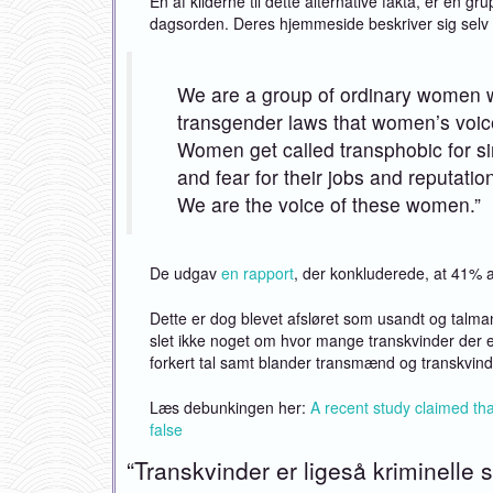
En af kilderne til dette alternative fakta, er en 
dagsorden. Deres hjemmeside beskriver sig selv
We are a group of ordinary women w
transgender laws that women’s voices
Women get called transphobic for s
and fear for their jobs and reputation
We are the voice of these women.”
De udgav
en rapport
, der konkluderede, at 41% a
Dette er dog blevet afsløret som usandt og talman
slet ikke noget om hvor mange transkvinder der 
forkert tal samt blander transmænd og transkvi
Læs debunkingen her:
A recent study claimed tha
false
“Transkvinder er ligeså kriminell