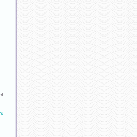
et
's