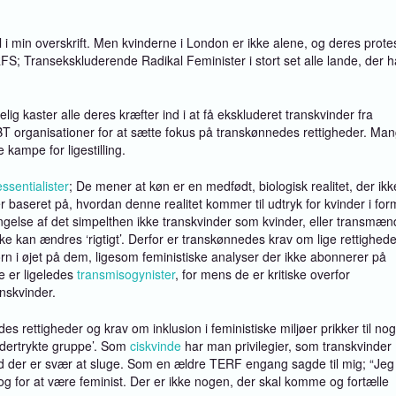
 i min overskrift. Men kvinderne i London er ikke alene, og deres prote
RFS; Transekskluderende Radikal Feminister i stort set alle lande, der h
elig kaster alle deres kræfter ind i at få ekskluderet transkvinder fra
GBT organisationer for at sætte fokus på transkønnedes rettigheder. Ma
 kampe for ligestilling.
ssentialister
; De mener at køn er en medfødt, biologisk realitet, der ikk
 baseret på, hvordan denne realitet kommer til udtryk for kvinder i for
længelse af det simpelthen ikke transkvinder som kvinder, eller transmæn
 kan ændres ‘rigtigt’. Derfor er transkønnedes krav om lige rettighede
torn i øjet på dem, ligesom feministiske analyser der ikke abonnerer på
e er ligeledes
transmisogynister
, for mens de er kritiske overfor
nskvinder.
s rettigheder og krav om inklusion i feministiske miljøer prikker til nog
ndertrykte gruppe’. Som
ciskvinde
har man privilegier, som transkvinder
ed der er svær at sluge. Som en ældre TERF engang sagde til mig; “Jeg
og for at være feminist. Der er ikke nogen, der skal komme og fortælle