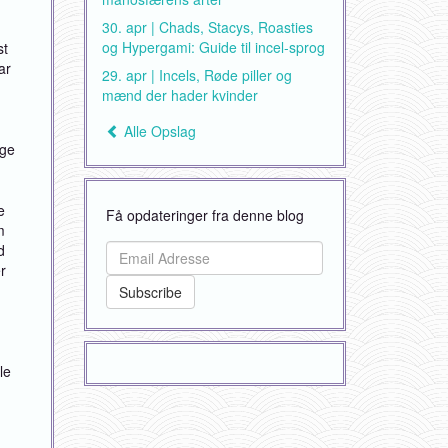
30. apr | Chads, Stacys, Roasties
og Hypergami: Guide til incel-sprog
st
ar
29. apr | Incels, Røde piller og
mænd der hader kvinder
Alle Opslag
nge
e
Få opdateringer fra denne blog
m
d
r
le