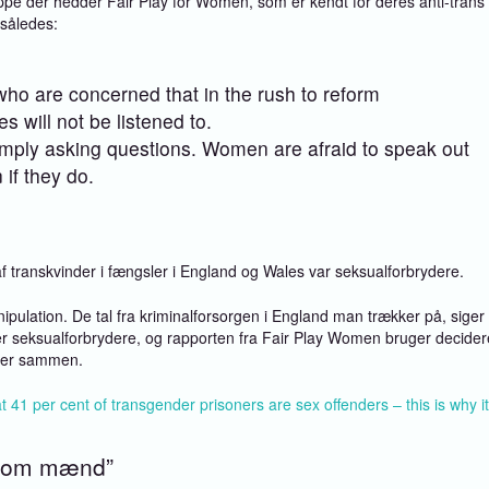
gruppe der hedder Fair Play for Women, som er kendt for deres anti-trans
 således:
ho are concerned that in the rush to reform
 will not be listened to.
imply asking questions. Women are afraid to speak out
 if they do.
f transkvinder i fængsler i England og Wales var seksualforbrydere.
ipulation. De tal fra kriminalforsorgen i England man trækker på, siger
er seksualforbrydere, og rapporten fra Fair Play Women bruger decider
nder sammen.
t 41 per cent of transgender prisoners are sex offenders – this is why it
e som mænd”