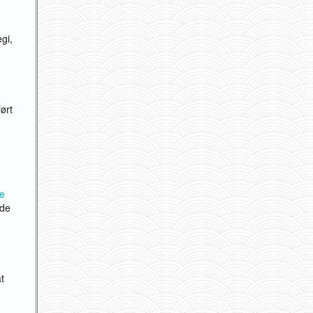
gi,
ørt
ie
 de
at