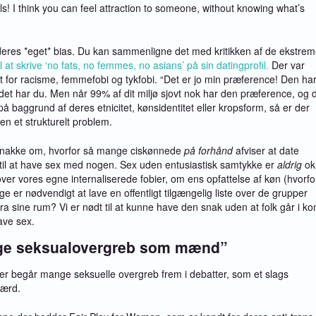
als! I think you can feel attraction to someone, without knowing what’s
ge deres *eget* bias. Du kan sammenligne det med kritikken af de ekstre
l at skrive ‘no fats, no femmes, no asians’ på sin datingprofil.
Der var
et for racisme, femmefobi og tykfobi. “Det er jo min præference! Den ha
a, det har du. Men når 99% af dit miljø sjovt nok har den præference, og 
baggrund af deres etnicitet, kønsidentitet eller kropsform, så er der
en et strukturelt problem.
at snakke om, hvorfor så mange ciskønnede
på forhånd
afviser at date
k til at have sex med nogen. Sex uden entusiastisk samtykke er
aldrig
ok
r vores egne internaliserede fobier, om ens opfattelse af køn (hvorfo
lige er nødvendigt at lave en offentligt tilgængelig liste over de grupper
ra sine rum? Vi er nødt til at kunne have den snak uden at folk går i k
ave sex.
nge seksualovergreb som mænd”
r begår mange seksuelle overgreb frem i debatter, som et slags
færd.