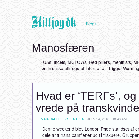
Killjoy.dk
Blogs
Manosfæren
PUAs, Incels, MGTOWs, Red pillers, meninists, MR
feministiske afkroge af internettet. Trigger Warni
Hvad er ‘TERFs’, og h
vrede på transkvinde
MAIA KAHLKE LORENTZEN
|
JULY 14, 2018 - 10:46 AM
Denne weekend blev London Pride standset af en lil
dele anti-trans pamfletter ud til tilskuere. Grupp