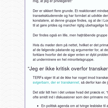
mig, at jeg er privilegeret!”
Der er sikkert flere grunde. Et reaktionært minds
transekskluderende og har formået at udvikle dere
konstatere, at denne gruppe findes, og at de i Lo
til at gøre prides og marcher rigtig ubehagelige f
Der findes også en lille, men højtråbende gruppe 
Hvis du møder dem på nettet, hvilket er det primær
af de følgende påstande og argumenter for, at de 
forklare hvorfor det de siger enten er dybt prob
at underminere en hel minoritetsgruppe.
“Jeg er ikke kritisk overfor transk
TERFs siger tit at de ikke har noget imod transkø
svigerbarn, der er transkønnet,
så derfor kan de 
Det står lidt hen i det uvisse hvad det præcis er,
ofte smidt ind i diskussioner som den primære mo
En politisk agenda om at tvinge lesbiske til 