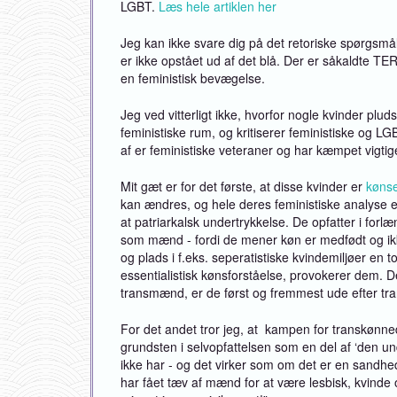
LGBT.
Læs hele artiklen her
Jeg kan ikke svare dig på det retoriske spørgsmål
er ikke opstået ud af det blå. Der er såkaldte TE
en feministisk bevægelse.
Jeg ved vitterligt ikke, hvorfor nogle kvinder pluds
feministiske rum, og kritiserer feministiske og L
af er feministiske veteraner og har kæmpet vigtige
Mit gæt er for det første, at disse kvinder er
kønse
kan ændres, og hele deres feministiske analyse er
at patriarkalsk undertrykkelse. De opfatter i for
som mænd - fordi de mener køn er medfødt og ikke
og plads i f.eks. seperatistiske kvindemiljøer en 
essentialistisk kønsforståelse, provokerer dem. D
transmænd, er de først og fremmest ude efter tra
For det andet tror jeg, at kampen for transkønnede
grundsten i selvopfattelsen som en del af ‘den u
ikke har - og det virker som om det er en sandh
har fået tæv af mænd for at være lesbisk, kvinde 