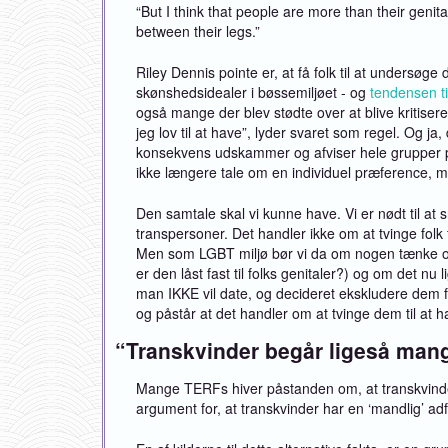
“But I think that people are more than their genit
between their legs.”
Riley Dennis pointe er, at få folk til at undersø
skønshedsidealer i bøssemiljøet - og
tendensen ti
også mange der blev stødte over at blive kritiser
jeg lov til at have”, lyder svaret som regel. Og j
konsekvens udskammer og afviser hele grupper på 
ikke længere tale om en individuel præference, m
Den samtale skal vi kunne have. Vi er nødt til 
transpersoner. Det handler ikke om at tvinge fol
Men som LGBT miljø bør vi da om nogen tænke ove
er den låst fast til folks genitaler?) og om det nu 
man IKKE vil date, og decideret ekskludere dem f
og påstår at det handler om at tvinge dem til at h
“Transkvinder begår ligeså ma
Mange TERFs hiver påstanden om, at transkvinde
argument for, at transkvinder har en ‘mandlig’ ad