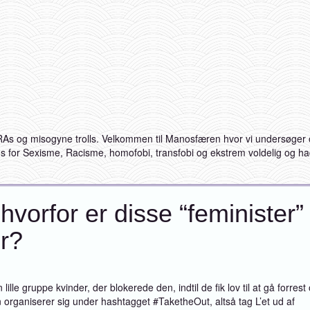
As og misogyne trolls. Velkommen til Manosfæren hvor vi undersøger o
ngs for Sexisme, Racisme, homofobi, transfobi og ekstrem voldelig og had
vorfor er disse “feminister”
r?
le gruppe kvinder, der blokerede den, indtil de fik lov til at gå forrest
en organiserer sig under hashtagget #TaketheOut, altså tag L’et ud af