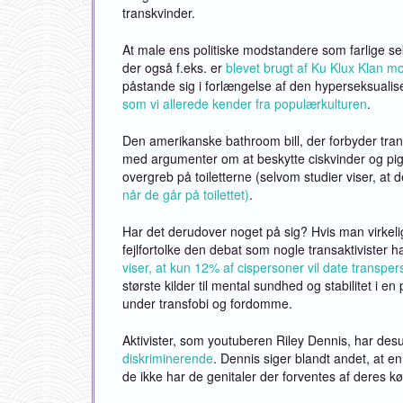
transkvinder.
At male ens politiske modstandere som farlige se
der også f.eks. er
blevet brugt af Ku Klux Klan 
påstande sig i forlængelse af den hyperseksualiser
som vi allerede kender fra populærkulturen
.
Den amerikanske bathroom bill, der forbyder trans
med argumenter om at beskytte ciskvinder og piger
overgreb på toiletterne (selvom studier viser, at d
når de går på toilettet)
.
Har det derudover noget på sig? Hvis man virkel
fejlfortolke den debat som nogle transaktivister 
viser, at kun 12% af cispersoner vil date transpe
største kilder til mental sundhed og stabilitet i e
under transfobi og fordomme.
Aktivister, som youtuberen Riley Dennis, har de
diskriminerende
. Dennis siger blandt andet, at en
de ikke har de genitaler der forventes af deres 