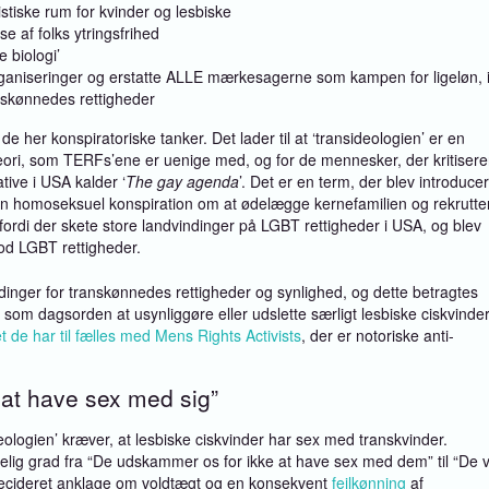
stiske rum for kvinder og lesbiske
e af folks ytringsfrihed
 biologi’
 organiseringer og erstatte ALLE mærkesagerne som kampen for ligeløn,
skønnedes rettigheder
de her konspiratoriske tanker. Det lader til at ‘transideologien’ er en
teori, som TERFs’ene er uenige med, og for de mennesker, der kritisere
tive i USA kalder ‘
The gay agenda
’. Det er en term, der blev introduce
 en homoseksuel konspiration om at ødelægge kernefamilien og rekrutte
d, fordi der skete store landvindinger på LGBT rettigheder i USA, og blev
mod LGBT rettigheder.
inger for transkønnedes rettigheder og synlighed, og dette betragtes
som dagsorden at usynliggøre eller udslette særligt lesbiske ciskvinder
t de har til fælles med Mens Rights Activists
, der er notoriske anti-
l at have sex med sig”
ologien’ kræver, at lesbiske ciskvinder har sex med transkvinder.
elig grad fra “De udskammer os for ikke at have sex med dem” til “De v
decideret anklage om voldtægt og en konsekvent
fejlkønning
af