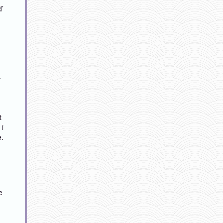
d’
v
t
 i
e.
e