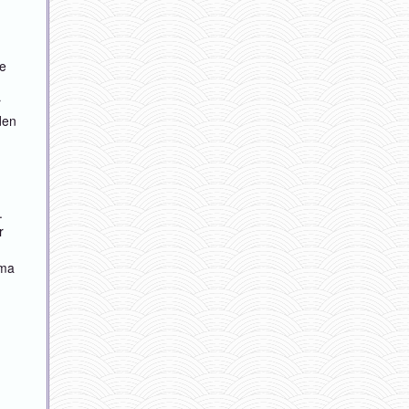
me
r
den
.
r
oma