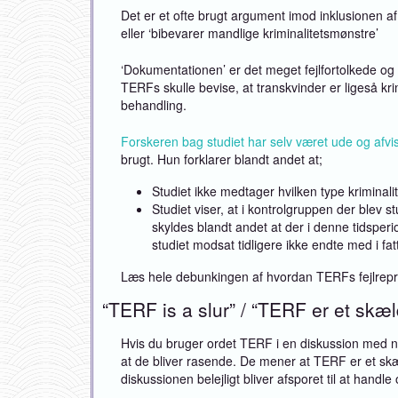
Det er et ofte brugt argument imod inklusionen af
eller ‘bibevarer mandlige kriminalitetsmønstre’
‘Dokumentationen’ er det meget fejlfortolkede og 
TERFs skulle bevise, at transkvinder er ligeså k
behandling.
Forskeren bag studiet har selv været ude og afvi
brugt. Hun forklarer blandt andet at;
Studiet ikke medtager hvilken type kriminalit
Studiet viser, at i kontrolgruppen der blev 
skyldes blandt andet at der i denne tidsperi
studiet modsat tidligere ikke endte med i fatt
Læs hele debunkingen af hvordan TERFs fejlrepr
“TERF is a slur” / “TERF er et skæ
Hvis du bruger ordet TERF i en diskussion med no
at de bliver rasende. De mener at TERF er et s
diskussionen belejligt bliver afsporet til at hand