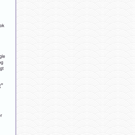
nok
gle
og
gt
t”
er