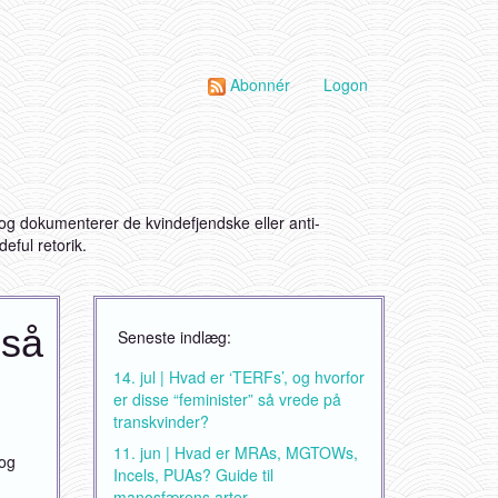
Abonnér
Logon
g dokumenterer de kvindefjendske eller anti-
eful retorik.
 så
Seneste indlæg:
14. jul | Hvad er ‘TERFs’, og hvorfor
er disse “feminister” så vrede på
transkvinder?
11. jun | Hvad er MRAs, MGTOWs,
 og
Incels, PUAs? Guide til
manosfærens arter