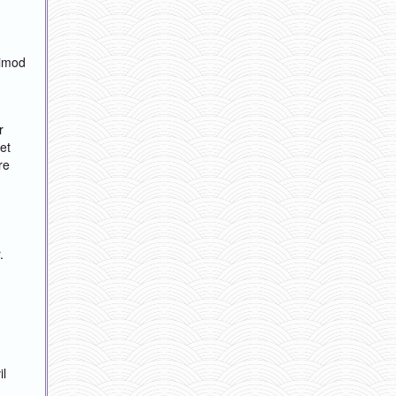
 imod
r
ret
re
.
il