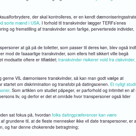
ksualforbrydere, der skal kontrolleres, er en kendt dæmoniseringsstrate
mod sorte mænd i USA
. I forhold til transkvinder lægger TERFs’enes
ing og fremstilling af transkvinder som farlige, perverterede individer,
personer at gå på de toiletter, som passer til deres køn, blev også indf
 mod de faaaarlige transkvinder, som ellers helt sikkert ville begå
et modsatte oftere er tilfældet;
transkvinder risikerer vold fra ciskvinder,
ig gerne VIL dæmonisere transkvinder, så kan man godt vælge at
har startet om diskrimination og transfobi på datingscenen.
Et nyligt stud
rsoner
. Som artiklen om studiet påpeger, er parforhold og intimitet en af
n persons liv, og derfor er det et område hvor transpersoner også lider
suden sat fokus på, hvordan
folks datingpræferencer kan være
 af grundene til, at de fleste mennesker ikke vil date transpersoner, er 
køn, og har denne chokerende betragtning;