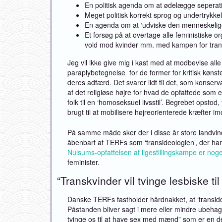
En politisk agenda om at ødelægge seperati
Meget politisk korrekt sprog og undertrykkels
En agenda om at ‘udviske den menneskelige
Et forsøg på at overtage alle feministiske
vold mod kvinder mm. med kampen for tran
Jeg vil ikke give mig i kast med at modbevise alle 
paraplybetegnelse for de former for kritisk køns
deres adfærd. Det svarer lidt til det, som konserva
af det religiøse højre for hvad de opfattede som
folk til en ‘homoseksuel livsstil’. Begrebet opsto
brugt til at mobilisere højreorienterede kræfter i
På samme måde sker der i disse år store landvind
åbenbart af TERFs som ‘transideologien’, der har 
Nulsums-opfattelsen af ligestillingskampe er noge
feminister.
“Transkvinder vil tvinge lesbiske ti
Danske TERFs fastholder hårdnakket, at ‘transide
Påstanden bliver sagt i mere eller mindre ubehag
tvinge os til at have sex med mænd” som er en 