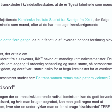
 transkvinder i kvindefællesskaber, at de er ‘ligeså kriminelle som mæn
fejlciterede
Karolinska Institute Studiet fra Sverige fra 2011
, der ifølge
riminelle som mænd, efter at de har modtaget kønskorrigerende
se dette flere gange
, da hun fandt ud af, hvordan hendes forskning ble
et, der er tale om
studeret fra 1998-2003, IKKE havde et ‘mandligt kriminalitetsmønster. De
ode kom adgang til ordentlig behandling og social støtte, så personerne
igdom, og deraf var i større risiko for at begå kriminalitet for at overlev
æsenterer studiet her:
Do trans women ‘retain male pattern violence’?
ldsord”
gen der er transekskluderende radikal feminister, kan du godt forvent
kælsord, og hvis man bruger begrebet, kan man godt regne med at
le om, hvor stor en undertrykker man er for at bruge ‘skældsordet’ TERF.