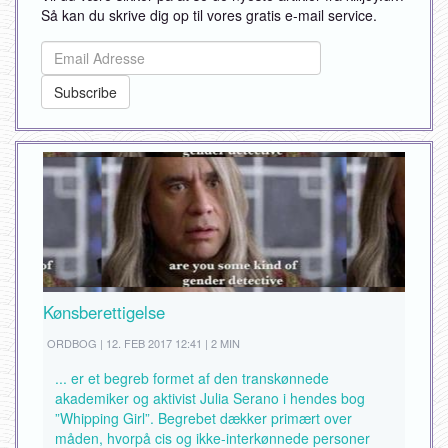
Så kan du skrive dig op til vores gratis e-mail service.
Kønsberettigelse
ORDBOG | 12. FEB 2017 12:41 | 2 MIN
... er et begreb formet af den transkønnede
akademiker og aktivist Julia Serano i hendes bog
”Whipping Girl”. Begrebet dækker primært over
måden, hvorpå cis og ikke-interkønnede personer