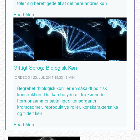
føler sig berettigede til at definere andres køn
Read More
Giftigt Sprog: Biologisk Køn
ORDBOG | 23. JUL 2017 15:33 | 8 MIN
Begrebet “biologisk køn” er en såkaldt politisk
konstruktion. Det kan betyde alt fra kønnede
hormonsammensætninger, kønsorganer,
kromosomer, reproduktive roller, kønskarakteristika
og tildelt køn
Read More