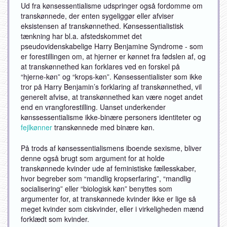
Ud fra kønsessentialisme udspringer også fordomme om
transkønnede, der enten sygeliggør eller afviser
eksistensen af transkønnethed. Kønsessentialistisk
tænkning har bl.a. afstedskommet det
pseudovidenskabelige Harry Benjamine Syndrome - som
er forestillingen om, at hjerner er kønnet fra fødslen af, og
at transkønnethed kan forklares ved en forskel på
“hjerne-køn” og “krops-køn”. Kønsessentialister som ikke
tror på Harry Benjamin’s forklaring af transkønnethed, vil
generelt afvise, at transkønnethed kan være noget andet
end en vrangforestilling. Uanset underkender
kønssessentialisme ikke-binære personers identiteter og
fejlkønner
transkønnede med binære køn.
På trods af kønsessentialismens iboende sexisme, bliver
denne også brugt som argument for at holde
transkønnede kvinder ude af feministiske fællesskaber,
hvor begreber som “mandlig kropserfaring”, “mandlig
socialisering” eller “biologisk køn” benyttes som
argumenter for, at transkønnede kvinder ikke er lige så
meget kvinder som ciskvinder, eller i virkeligheden mænd
forklædt som kvinder.