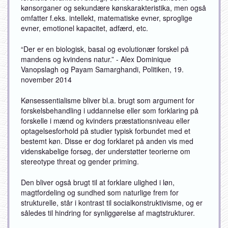
kønsorganer og sekundære kønskarakteristika, men også
omfatter f.eks. intellekt, matematiske evner, sproglige
evner, emotionel kapacitet, adfærd, etc.
“Der er en biologisk, basal og evolutionær forskel på
mandens og kvindens natur.” - Alex Dominique
Vanopslagh og Payam Samarghandi, Politiken, 19.
november 2014
Kønsessentialisme bliver bl.a. brugt som argument for
forskelsbehandling i uddannelse eller som forklaring på
forskelle i mænd og kvinders præstationsniveau eller
optagelsesforhold på studier typisk forbundet med et
bestemt køn. Disse er dog forklaret på anden vis med
videnskabelige forsøg, der understøtter teorierne om
stereotype threat og gender priming.
Den bliver også brugt til at forklare ulighed i løn,
magtfordeling og sundhed som naturlige frem for
strukturelle, står i kontrast til socialkonstruktivisme, og er
således til hindring for synliggørelse af magtstrukturer.