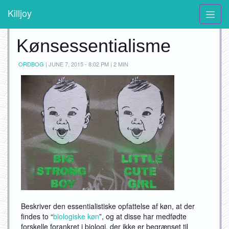
Killjoy
Kønsessentialisme
ORDBOG
|
JUNE 7, 2015 - 8:02 PM | 2 MIN
Beskriver den essentialistiske opfattelse af køn, at der
findes to “
biologiske køn
”, og at disse har medfødte
forskelle forankret i biologi, der ikke er begrænset til