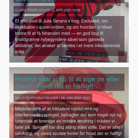
CLARA TRIER HOLST | 2. APR 2020 18:58
Et shoutout til Julia Serano's bog, Excluded, om
eksklusion i queer-miljøer, og om hvordan vi bliver
bedre til at få hinanden med — en god bog til
knaldgrønne nybegyndere såvel som garvede
aktivister, der ønsker at færdes i et mere inkluderende
miljø
Hvorfor skal vi nu til at sige de eller
dem? - Fordi det er høfligt!
SALLY DORTHEA FISCHER | 29. JAN 2020 18:21
Modstandere af at inkludere nonbinære og
interkønnede i sproget, betragter det som noget nyt og
tyrannisk at foretage en mindre ændring i måden vi
taler på. Sproget har dog aldrig stået stille. Det er altid i
udvikling, og vores sociale koder for hvad der er høfligt