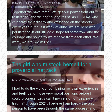
ISTANBUL PRIDE | 26. JUN 2022 22:28
Together we have force. We get our power from our
resistance, and we continue to resist. As LGBTI+s who
celebrate their dignity and existence on the streets
every year in the last week of June, we are here with
persistence in our struggle, hope for tomorrow, and the
courage and solidarity we receive from each other. We
were, we are, we will be!
The girl who mistook herself for a
proverbial hat rack
LAURA MØLGAARD TAMS | 16. JAN 2022 18:50
I had to do the work of combining my own experiences
and feelings to those very moral positions before I
could progress. Let’s call it my version of “dealing with
trauma” through 2021. I believe I am hardly the only
person to have been through the same process, and I