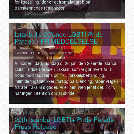
for ligestilling, der er et frontalangreb på
transkønnedes rettigheder.
Istanbul's 20'ende LGBTI Pride
Parade - PR MEDDELSELSE
ISTANBUL PRIDE | 27. JUN 2022 12:51
Vi holder i dag, Søndag d. 26 juni den 20’ende Istanbul
LGBTI Pride Parade i Taksim, som vi gør hvert år! I
trods mod “apatiens politik”, forskelsbehandling,
intimideringstaktikker, forsøg på silencing, råber vi igen
fra alle Taksim’s gader. Vi er her, væn jer til det. For vi
har ingen intention om at skride.
20th Istanbul LGBTI+ Pride Parade
Press Release