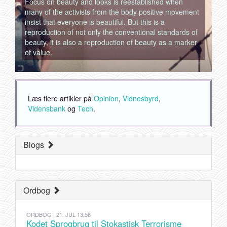
Focus on beauty and looks is reestablished when
many of the activists from the body positive movement
insist that everyone is beautiful. But this is a
reproduction of not only the conventional standards of
beauty, it is also a reproduction of beauty as a marker
of value.
Læs flere artikler på
Opinion
,
Vidnesbyrd
,
Vidensbank
og
Tech
.
Blogs
Ordbog
ORDBOG | 21. JUL 13:56
Kodet Sprogbrug til Stokastisk Terrorisme