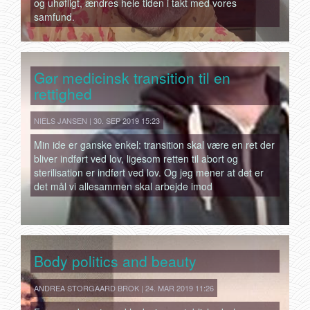
og uhøfligt, ændres hele tiden i takt med vores
samfund.
Gør medicinsk transition til en
rettighed
NIELS JANSEN | 30. SEP 2019 15:23
Min ide er ganske enkel: transition skal være en ret der
bliver indført ved lov, ligesom retten til abort og
sterilisation er indført ved lov. Og jeg mener at det er
det mål vi allesammen skal arbejde imod
Body politics and beauty
ANDREA STORGAARD BROK | 24. MAR 2019 11:26