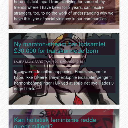
hope this text, apart from clarifying for some of my
friends where I have been for 2 years, can inspire
strangers, too, to do the work of understanding why we
have this type of social violence in our communities
Ny maraton-stream har indsamlet
£30.000 for transkønnede børn
LAURA MØLGAARD TAMS | 20. DEC 2020 12:18
Igangværende online happening: Hades stream for
hope. Ikke-binære TheymerSophie indsamler penge til
hormonbehandlinger i UK ved at spille det nye Hades 3
dage i træk
Kan holistisk feminisme redde
queer-miljøet?