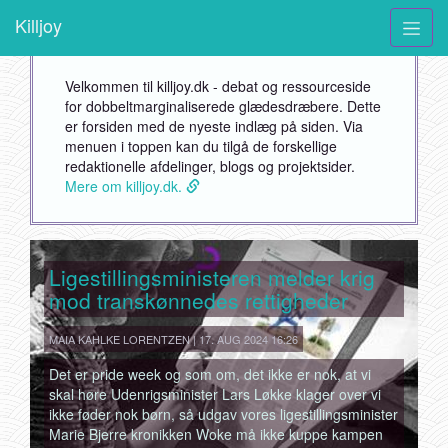
Killjoy
Velkommen til killjoy.dk - debat og ressourceside
for dobbeltmarginaliserede glædesdræbere. Dette
er forsiden med de nyeste indlæg på siden. Via
menuen i toppen kan du tilgå de forskellige
redaktionelle afdelinger, blogs og projektsider.
Mere om killjoy.dk.
Ligestillingsministeren melder krig
mod transkønnedes rettigheder
MAIA KAHLKE LORENTZEN | 17. AUG 2024 16:26
Det er pride week og som om, det ikke er nok, at vi
skal høre Udenrigsminister Lars Løkke klager over vi
ikke føder nok børn, så udgav vores ligestillingsminister
Marie Bjerre kronikken Woke må ikke kuppe kampen