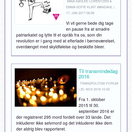
MAIA KAHLKE LORENTZEN &
EMMA SOFIE KLINT WANDAHL |
17. JAN 2017 06:08
Vi vil gerne bede dig tage
en pause fra at smadre
patriarkatet og lytte til et opråb fra os, som din
revolution er i gang med at efterlade i børneværelset,
overdænget med skyldfølelse og beskidte bleer.
Til transmindedag
2016
TRANSPOLITISK FORUM
| 20. NOV 2016 10:43
Fra 1. oktober
2015 til 30.
september 2016 er
der registreret 295 mord fordelt over 33 lande. Det
inkluderer ikke selvmord og det inkluderer ikke dem
der aldrig blev rapporteret.