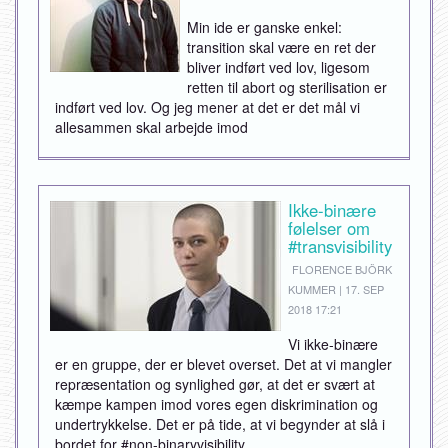
Min ide er ganske enkel:
transition skal være en ret der
bliver indført ved lov, ligesom
retten til abort og sterilisation er
indført ved lov. Og jeg mener at det er det mål vi
allesammen skal arbejde imod
Ikke-binære
følelser om
#transvisibility
FLORENCE BJÖRK
KUMMER | 17. SEP
2018 17:21
Vi ikke-binære
er en gruppe, der er blevet overset. Det at vi mangler
repræsentation og synlighed gør, at det er svært at
kæmpe kampen imod vores egen diskrimination og
undertrykkelse. Det er på tide, at vi begynder at slå i
bordet for #non-binaryvisibility