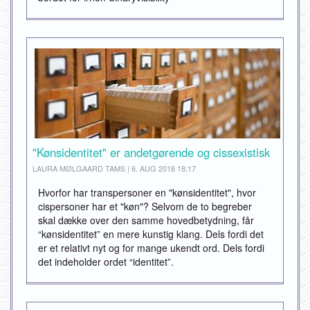
"Kønsidentitet" er andetgørende og cissexistisk
LAURA MØLGAARD TAMS | 6. AUG 2018 18:17
Hvorfor har transpersoner en "kønsidentitet", hvor
cispersoner har et "køn"? Selvom de to begreber
skal dække over den samme hovedbetydning, får
“kønsidentitet” en mere kunstig klang. Dels fordi det
er et relativt nyt og for mange ukendt ord. Dels fordi
det indeholder ordet “identitet”.