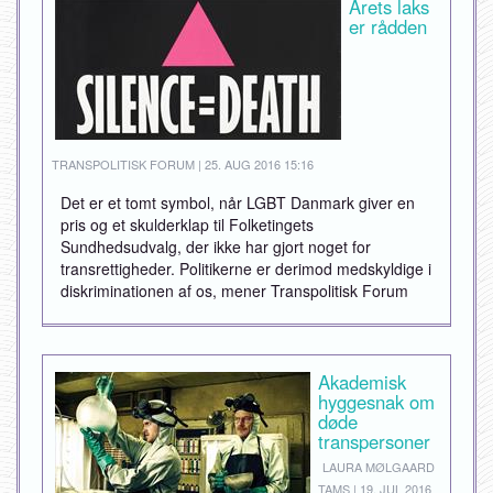
Årets laks
er rådden
TRANSPOLITISK FORUM | 25. AUG 2016 15:16
Det er et tomt symbol, når LGBT Danmark giver en
pris og et skulderklap til Folketingets
Sundhedsudvalg, der ikke har gjort noget for
transrettigheder. Politikerne er derimod medskyldige i
diskriminationen af os, mener Transpolitisk Forum
Akademisk
hyggesnak om
døde
transpersoner
LAURA MØLGAARD
TAMS | 19. JUL 2016