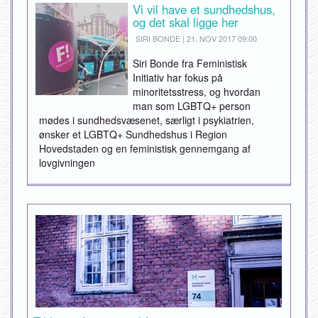
Vi vil have et sundhedshus,
og det skal ligge her
SIRI BONDE | 21. NOV 2017 09:00
Siri Bonde fra Feministisk
Initiativ har fokus på
minoritetsstress, og hvordan
man som LGBTQ+ person
mødes i sundhedsvæsenet, særligt i psykiatrien,
ønsker et LGBTQ+ Sundhedshus i Region
Hovedstaden og en feministisk gennemgang af
lovgivningen