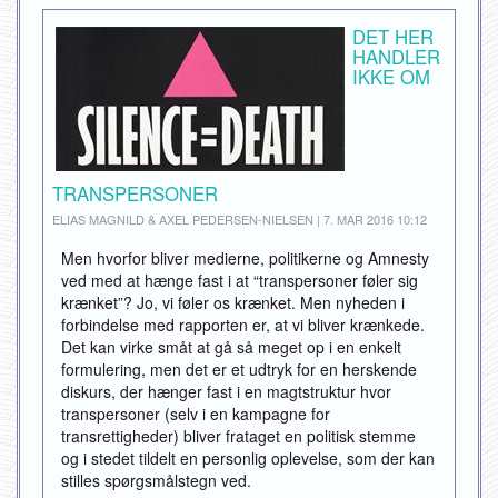
DET HER
HANDLER
IKKE OM
TRANSPERSONER
ELIAS MAGNILD & AXEL PEDERSEN-NIELSEN | 7. MAR 2016 10:12
Men hvorfor bliver medierne, politikerne og Amnesty
ved med at hænge fast i at “transpersoner føler sig
krænket”? Jo, vi føler os krænket. Men nyheden i
forbindelse med rapporten er, at vi bliver krænkede.
Det kan virke småt at gå så meget op i en enkelt
formulering, men det er et udtryk for en herskende
diskurs, der hænger fast i en magtstruktur hvor
transpersoner (selv i en kampagne for
transrettigheder) bliver frataget en politisk stemme
og i stedet tildelt en personlig oplevelse, som der kan
stilles spørgsmålstegn ved.