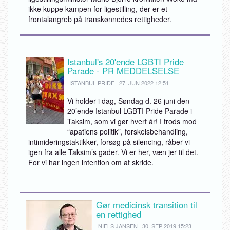
ikke kuppe kampen for ligestilling, der er et
frontalangreb på transkønnedes rettigheder.
Istanbul's 20'ende LGBTI Pride
Parade - PR MEDDELSELSE
ISTANBUL PRIDE | 27. JUN 2022 12:51
Vi holder i dag, Søndag d. 26 juni den
20’ende Istanbul LGBTI Pride Parade i
Taksim, som vi gør hvert år! I trods mod
“apatiens politik”, forskelsbehandling,
intimideringstaktikker, forsøg på silencing, råber vi
igen fra alle Taksim’s gader. Vi er her, væn jer til det.
For vi har ingen intention om at skride.
Gør medicinsk transition til
en rettighed
NIELS JANSEN | 30. SEP 2019 15:23