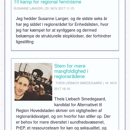
Til kamp for regional feminisme
SUSANNE LANGER | 20. NOV 2017 11:15
Jeg hedder Susanne Langer, og de sidste seks år
har jeg siddet i regionsrådet for Enhedslisten, hvor
jeg har kæmpet for at synliggøre og dermed
bekæmpe de strukturelle stopklodser, der forhindrer
ligestilling
Stem for mere
mangfoldighed i
regionsrådene
THEIS LIEBACH SMEDEGAARD | 16. NOV
2017 16:16
Theis Liebach Smedegaard,
kandidat for Alternativet til
Region Hovedstaden skriver om vigtigheden af
regionsrådsvalget, og om hvorfor han stiller op. Der
er behov for mere diversitet i sundhedsvæsenet,
PrEP, et ressourceteam for køn og seksualitet, og