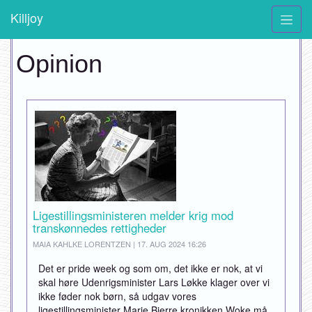
Killjoy
Opinion
Ligestillingsministeren melder krig mod
transkønnedes rettigheder
MAIA KAHLKE LORENTZEN | 17. AUG 2024 16:26
Det er pride week og som om, det ikke er nok, at vi
skal høre Udenrigsminister Lars Løkke klager over vi
ikke føder nok børn, så udgav vores
ligestillingsminister Marie Bjerre kronikken Woke må