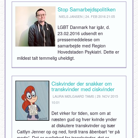
Stop Samarbejdspolitiken
NIELS JANSEN | 24. FEB 2016 21:05
LGBT Danmark har igår, d.
23.02.2016 udsendt en
pressemeddelese om
samarbejde med Region
Hovedstaden Psykiatri. Dette er
mildest talt temmelig uheldigt.
Ciskvinder der snakker om
transkvinder med ciskvinder
LAURA MØLGAARD TAMS | 29. NOV 2015
10:01
Det virker for tiden, som om at
næsten gud og hver kvinde ynder
at diskutere transkvinder og især
Caitlyn Jenner op og ned, fordi trans åbenbart “er på
mode”. Det er synlighed for transkvinder, det er