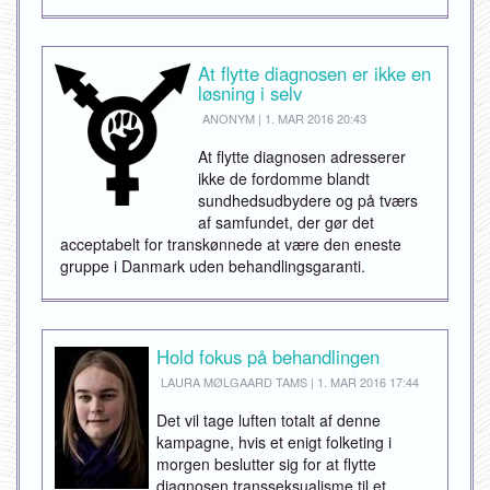
At flytte diagnosen er ikke en
løsning i selv
ANONYM | 1. MAR 2016 20:43
At flytte diagnosen adresserer
ikke de fordomme blandt
sundhedsudbydere og på tværs
af samfundet, der gør det
acceptabelt for transkønnede at være den eneste
gruppe i Danmark uden behandlingsgaranti.
Hold fokus på behandlingen
LAURA MØLGAARD TAMS | 1. MAR 2016 17:44
Det vil tage luften totalt af denne
kampagne, hvis et enigt folketing i
morgen beslutter sig for at flytte
diagnosen transseksualisme til et