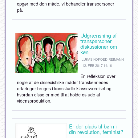
opgør med den måde, vi behandler transpersoner
på.
Udgrænsning af
transpersoner i
diskussioner om
køn
LUKAS KOFOED REIMANN
| 12. FEB 2017 14:16
En refleksion over
nogle af de cissexistiske måder transkønnedes
erfaringer bruges i kønsstudie klasseværelset og
hvordan disse er med til at holde os ude af
vidensproduktion.
Er der plads til børn i
din revolution, feminist?