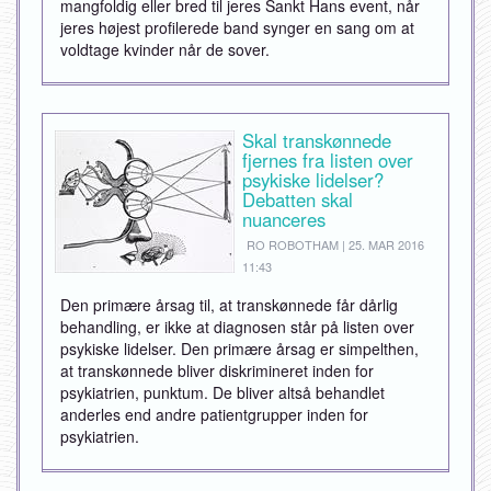
mangfoldig eller bred til jeres Sankt Hans event, når
jeres højest profilerede band synger en sang om at
voldtage kvinder når de sover.
Skal transkønnede
fjernes fra listen over
psykiske lidelser?
Debatten skal
nuanceres
RO ROBOTHAM | 25. MAR 2016
11:43
Den primære årsag til, at transkønnede får dårlig
behandling, er ikke at diagnosen står på listen over
psykiske lidelser. Den primære årsag er simpelthen,
at transkønnede bliver diskrimineret inden for
psykiatrien, punktum. De bliver altså behandlet
anderles end andre patientgrupper inden for
psykiatrien.