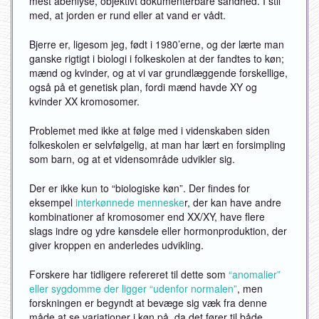
mest åbenlyse, objektivt dokumenterbare sandhed. I stil
med, at jorden er rund eller at vand er vådt.
Bjerre er, ligesom jeg, født i 1980’erne, og der lærte man
ganske rigtigt i biologi i folkeskolen at der fandtes to køn;
mænd og kvinder, og at vi var grundlæggende forskellige,
også på et genetisk plan, fordi mænd havde XY og
kvinder XX kromosomer.
Problemet med ikke at følge med i videnskaben siden
folkeskolen er selvfølgelig, at man har lært en forsimpling
som barn, og at et vidensområde udvikler sig.
Der er ikke kun to “biologiske køn”. Der findes for
eksempel
interkønnede menneske
r, der kan have andre
kombinationer af kromosomer end XX/XY, have flere
slags indre og ydre kønsdele eller hormonproduktion, der
giver kroppen en anderledes udvikling.
Forskere har tidligere refereret til dette som
“anomalier”
eller sygdomme der ligger “udenfor normalen”
, men
forskningen er begyndt at bevæge sig væk fra denne
måde at se variationer i køn på, da det fører til både