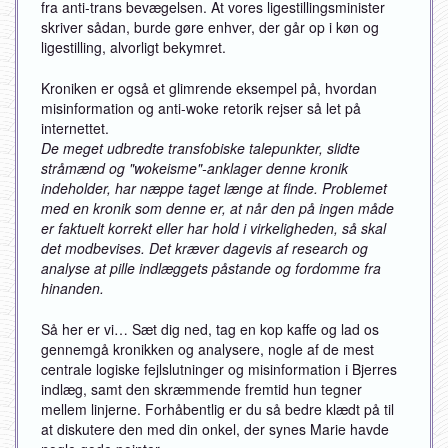
fra anti-trans bevægelsen. At vores ligestillingsminister
skriver sådan, burde gøre enhver, der går op i køn og
ligestilling, alvorligt bekymret.
Kroniken er også et glimrende eksempel på, hvordan
misinformation og anti-woke retorik rejser så let på
internettet.
De meget udbredte transfobiske talepunkter, slidte
stråmænd og "wokeisme"-anklager denne kronik
indeholder, har næppe taget længe at finde. Problemet
med en kronik som denne er, at når den på ingen måde
er faktuelt korrekt eller har hold i virkeligheden, så skal
det modbevises. Det kræver dagevis af research og
analyse at pille indlæggets påstande og fordomme fra
hinanden.
Så her er vi… Sæt dig ned, tag en kop kaffe og lad os
gennemgå kronikken og analysere, nogle af de mest
centrale logiske fejlslutninger og misinformation i Bjerres
indlæg, samt den skræmmende fremtid hun tegner
mellem linjerne. Forhåbentlig er du så bedre klædt på til
at diskutere den med din onkel, der synes Marie havde