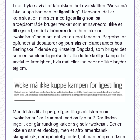
I den trykte avis har kronikken fået overskriften “Woke må
ikke kuppe kampen for ligestilling”. Udover at det er
komisk at en minister med ligestilling som sit
arbejdsområde bruger “woke” som et navneord, ikke et
tillægsord, er det alarmerende at hun taler om
“wokeisme” som om det var en reel tendens. Begrebet er
opfundet af debattører og journalister, blandt andet hos
Berlingske Tidende og Kristeligt Dagblad, som bruger det
som en samlebetegnelse for alle de forskellige kampe for
social retfærdighed, hvis mål eller metoder de ikke bryder
sig om.
Man fristes til at spørge ligestillingsministeren om
“wokeismen” er i rummet med os lige nu? Der findes
ingen, der går rundt og kalder sig selv “wokeist”. Det er
ikke en samlet ideologi, men et afro-amerikansk
slangudtryk, der oprindeligt betød, at man er opmærksom