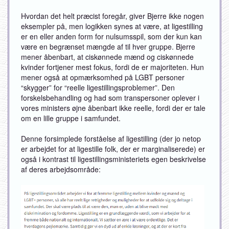
Hvordan det helt præcist foregår, giver Bjerre ikke nogen
eksempler på, men logikken synes at være, at ligestilling
er en eller anden form for nulsumsspil, som der kun kan
være en begrænset mængde af til hver gruppe. Bjerre
mener åbenbart, at ciskønnede mænd og ciskønnede
kvinder fortjener mest fokus, fordi de er majoriteten. Hun
mener også at opmærksomhed på LGBT personer
“skygger” for “reelle ligestillingsproblemer”. Den
forskelsbehandling og had som transpersoner oplever i
vores ministers øjne åbenbart ikke reelle, fordi der er tale
om en lille gruppe i samfundet.
Denne forsimplede forståelse af ligestilling (der jo netop
er arbejdet for at ligestille folk, der er marginaliserede) er
også i kontrast til ligestillingsministeriets egen beskrivelse
af deres arbejdsområde: