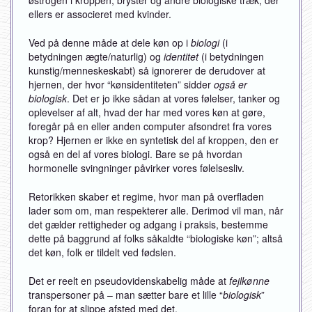
ellers er associeret med kvinder.
Ved på denne måde at dele køn op i
biologi
(i
betydningen ægte/naturlig) og
identitet
(i betydningen
kunstig/menneskeskabt) så ignorerer de derudover at
hjernen, der hvor “kønsidentiteten” sidder
også er
biologisk
. Det er jo ikke sådan at vores følelser, tanker og
oplevelser af alt, hvad der har med vores køn at gøre,
foregår på en eller anden computer afsondret fra vores
krop? Hjernen er ikke en syntetisk del af kroppen, den er
også en del af vores biologi. Bare se på hvordan
hormonelle svingninger påvirker vores følelsesliv.
Retorikken skaber et regime, hvor man på overfladen
lader som om, man respekterer alle. Derimod vil man, når
det gælder rettigheder og adgang i praksis, bestemme
dette på baggrund af folks såkaldte “biologiske køn”; altså
det køn, folk er tildelt ved fødslen.
Det er reelt en pseudovidenskabelig måde at
fejlkønne
transpersoner på – man sætter bare et lille “
biologisk
”
foran for at slippe afsted med det.