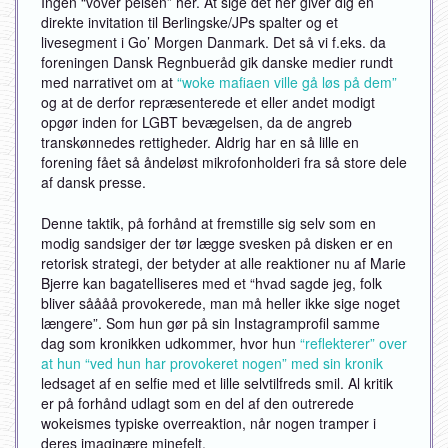
Ingen “vover pelsen” her. At sige det her giver dig en
direkte invitation til Berlingske/JPs spalter og et
livesegment i Go’ Morgen Danmark. Det så vi f.eks. da
foreningen Dansk Regnbueråd gik danske medier rundt
med narrativet om at
“woke mafiaen ville gå løs på dem”
og at de derfor repræsenterede et eller andet modigt
opgør inden for LGBT bevægelsen, da de angreb
transkønnedes rettigheder. Aldrig har en så lille en
forening fået så åndeløst mikrofonholderi fra så store dele
af dansk presse.
Denne taktik, på forhånd at fremstille sig selv som en
modig sandsiger der tør lægge svesken på disken er en
retorisk strategi, der betyder at alle reaktioner nu af Marie
Bjerre kan bagatelliseres med et “hvad sagde jeg, folk
bliver såååå provokerede, man må heller ikke sige noget
længere”. Som hun gør på sin Instagramprofil samme
dag som kronikken udkommer, hvor hun
“reflekterer” over
at hun “ved hun har provokeret nogen” med sin kronik
ledsaget af en selfie med et lille selvtilfreds smil. Al kritik
er på forhånd udlagt som en del af den outrerede
wokeismes typiske overreaktion, når nogen tramper i
deres imaginære minefelt.