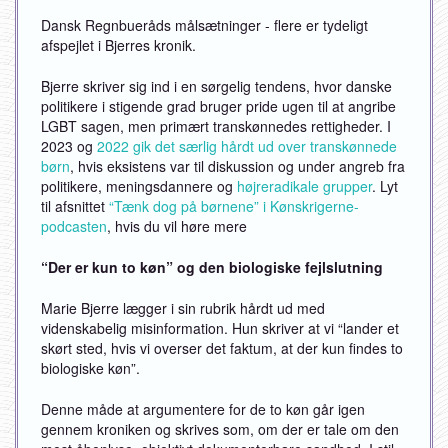
Dansk Regnbueråds målsætninger - flere er tydeligt
afspejlet i Bjerres kronik.
Bjerre skriver sig ind i en sørgelig tendens, hvor danske
politikere i stigende grad bruger pride ugen til at angribe
LGBT sagen, men primært transkønnedes rettigheder. I
2023 og
2022 gik det særlig hårdt ud over transkønnede
børn
, hvis eksistens var til diskussion og under angreb fra
politikere, meningsdannere og
højreradikale grupper
. Lyt
til afsnittet
“Tænk dog på børnene” i Kønskrigerne-
podcasten
, hvis du vil høre mere
“Der er kun to køn” og den biologiske fejlslutning
Marie Bjerre lægger i sin rubrik hårdt ud med
videnskabelig misinformation. Hun skriver at vi “lander et
skørt sted, hvis vi overser det faktum, at der kun findes to
biologiske køn”.
Denne måde at argumentere for de to køn går igen
gennem kroniken og skrives som, om der er tale om den