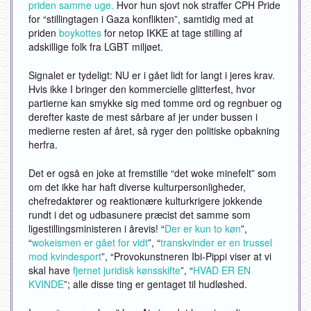
priden samme uge.
Hvor hun sjovt nok straffer CPH Pride
for “stillingtagen i Gaza konflikten”, samtidig med at
priden
boykottes
for netop IKKE at tage stilling af
adskillige folk fra LGBT miljøet.
Signalet er tydeligt: NU er i gået lidt for langt i jeres krav.
Hvis ikke I bringer den kommercielle glitterfest, hvor
partierne kan smykke sig med tomme ord og regnbuer og
derefter kaste de mest sårbare af jer under bussen i
medierne resten af året, så ryger den politiske opbakning
herfra.
Det er også en joke at fremstille “det woke minefelt” som
om det ikke har haft diverse kulturpersonligheder,
chefredaktører og reaktionære kulturkrigere jokkende
rundt i det og udbasunere præcist det samme som
ligestillingsministeren i årevis! “
Der er kun to køn
”,
“
wokeismen er gået for vidt
”, “
transkvinder er en trussel
mod kvindesport
”, “Provokunstneren Ibi-Pippi viser at vi
skal have
fjernet juridisk kønsskifte
”, “
HVAD ER EN
KVINDE
”; alle disse ting er gentaget til hudløshed.