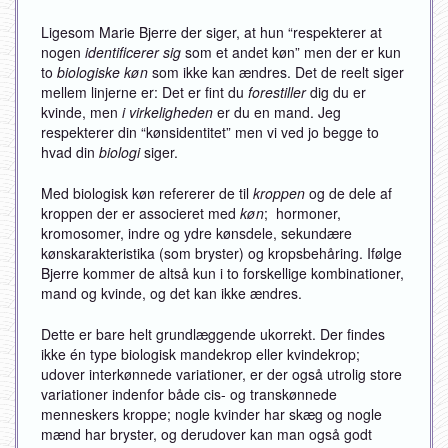
Ligesom Marie Bjerre der siger, at hun “respekterer at
nogen
identificerer sig
som et andet køn” men der er kun
to
biologiske køn
som ikke kan ændres. Det de reelt siger
mellem linjerne er: Det er fint du
forestiller
dig du er
kvinde, men
i virkeligheden
er du en mand. Jeg
respekterer din “kønsidentitet” men vi ved jo begge to
hvad din
biologi
siger.
Med biologisk køn refererer de til
kroppen
og de dele af
kroppen der er associeret med
køn
; hormoner,
kromosomer, indre og ydre kønsdele, sekundære
kønskarakteristika (som bryster) og kropsbehåring. Ifølge
Bjerre kommer de altså kun i to forskellige kombinationer,
mand og kvinde, og det kan ikke ændres.
Dette er bare helt grundlæggende ukorrekt. Der findes
ikke én type biologisk mandekrop eller kvindekrop;
udover interkønnede variationer, er der også utrolig store
variationer indenfor både cis- og transkønnede
menneskers kroppe; nogle kvinder har skæg og nogle
mænd har bryster, og derudover kan man også godt