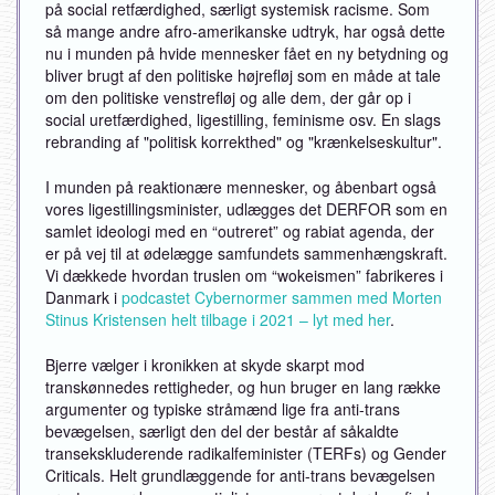
på social retfærdighed, særligt systemisk racisme. Som
så mange andre afro-amerikanske udtryk, har også dette
nu i munden på hvide mennesker fået en ny betydning og
bliver brugt af den politiske højrefløj som en måde at tale
om den politiske venstrefløj og alle dem, der går op i
social uretfærdighed, ligestilling, feminisme osv. En slags
rebranding af "politisk korrekthed" og "krænkelseskultur".
I munden på reaktionære mennesker, og åbenbart også
vores ligestillingsminister, udlægges det DERFOR som en
samlet ideologi med en “outreret” og rabiat agenda, der
er på vej til at ødelægge samfundets sammenhængskraft.
Vi dækkede hvordan truslen om “wokeismen” fabrikeres i
Danmark i
podcastet Cybernormer sammen med Morten
Stinus Kristensen helt tilbage i 2021 – lyt med her
.
Bjerre vælger i kronikken at skyde skarpt mod
transkønnedes rettigheder, og hun bruger en lang række
argumenter og typiske stråmænd lige fra anti-trans
bevægelsen, særligt den del der består af såkaldte
transekskluderende radikalfeminister (TERFs) og Gender
Criticals. Helt grundlæggende for anti-trans bevægelsen