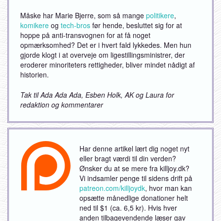
Måske har Marie Bjerre, som så mange
politikere
,
komikere
og
tech-bros
før hende, besluttet sig for at
hoppe på anti-transvognen for at få noget
opmærksomhed? Det er i hvert fald lykkedes. Men hun
gjorde klogt i at overveje om ligestillingsministrer, der
eroderer minoriteters rettigheder, bliver mindet nådigt af
historien.
Tak til Ada Ada Ada, Esben Holk, AK og Laura for
redaktion og kommentarer
Har denne artikel lært dig noget nyt
eller bragt værdi til din verden?
Ønsker du at se mere fra killjoy.dk?
Vi indsamler penge til sidens drift på
patreon.com/killjoydk
, hvor man kan
opsætte månedlige donationer helt
ned til $1 (ca. 6,5 kr). Hvis hver
anden tilbagevendende læser gav