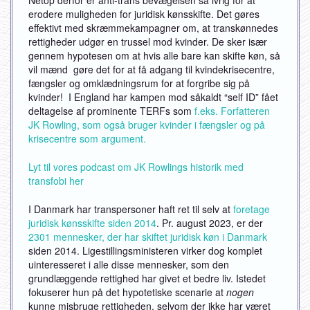
erodere muligheden for juridisk kønsskifte. Det gøres
effektivt med skræmmekampagner om, at transkønnedes
rettigheder udgør en trussel mod kvinder. De sker især
gennem hypotesen om at hvis alle bare kan skifte køn, så
vil mænd gøre det for at få adgang til kvindekrisecentre,
fængsler og omklædningsrum for at forgribe sig på
kvinder! I England har kampen mod såkaldt “self ID” fået
deltagelse af prominente TERFs som
f.eks. Forfatteren
JK Rowling, som også bruger kvinder i fængsler og på
krisecentre som argument.
Lyt til vores podcast om JK Rowlings historik med
transfobi her
I Danmark har transpersoner haft ret til selv at
foretage
juridisk kønsskifte siden 2014
. Pr. august 2023, er der
2301 mennesker, der har skiftet juridisk køn i Danmark
siden 2014. Ligestillingsministeren virker dog komplet
uinteresseret i alle disse mennesker, som den
grundlæggende rettighed har givet et bedre liv. Istedet
fokuserer hun på det hypotetiske scenarie at
nogen
kunne misbruge rettigheden, selvom der ikke har været