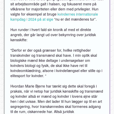
sit arbejdsområde galt i halsen, og fokuseret mere på
vilkårene for majoriteten eller dem med privilegier. Hun
valgte for eksempel at bruge
kvindernes internationale
kampdag i 2024 på at sige
“nu er det mændenes tur”.
Hun runder i hvert fald sin kronik af med et direkte
angreb, der går langt ud over bekymring over juridisk
kønsskifte:
"Derfor er der også grænser for, hvilke rettigheder
transkvinder og transmænd skal have. I min optik skal
biologiske mænd ikke deltage i undersøgelser om
kvinders biologi og fysik, de skal ikke have ret til
kvindeomklædning, afsone i kvindefængsel eller stille op i
elitesport for kvinder. “
Hvordan Marie Bjerre har tænkt sig dette skal foregå i
praksis, når vi netop har juridisk kønsskifte og transmænd
og kvinder altså er mænd og kvinder i lovens øjne står
hen i det uvisse. Men det lader til hun lægger op til en art
segregering, hvor transkønnedes skal formenes adgang
til de rum, ciskønnede har. Altså juridisk