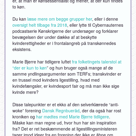
er, at man er kønsessentialist og mener, at der kun findes
to køn.
Du kan
læse mere om begge grupper her
, eller i denne
oversigt helt tilbage fra 2018
, eller lytte til Cybernauternes
podcastserie Kønskrigerne der undersøger og forklarer
bevægelsen der under dække af at beskytte
kvinderettigheder er i frontalangreb på transkønnedes
eksistens.
Marie Bjerre har tidligere luftet
fra folketingets talerstol at
“der er kun to køn
” og hun bruger også mange af de
samme yndlingsargumenter som TERFs; transkvinder er
en trussel mod kvinders ligestilling, hvad med
kvindefængsler, er kvindesport fair og må man ikke sige
kvinde mere?
Disse talepunkter er et ekko af den selverklærede “anti-
woke” forening
Dansk Regnbueråd
, der da også har rost
kroniken og
har mødtes med Marie Bjerre tidligere
.
Måske kan man regne ud, hvor hun har sin inspiration
fra? Det er ret beskæmmende at ligestillingsministeren
tager imod ideer fra en forening der ikke er åbne om