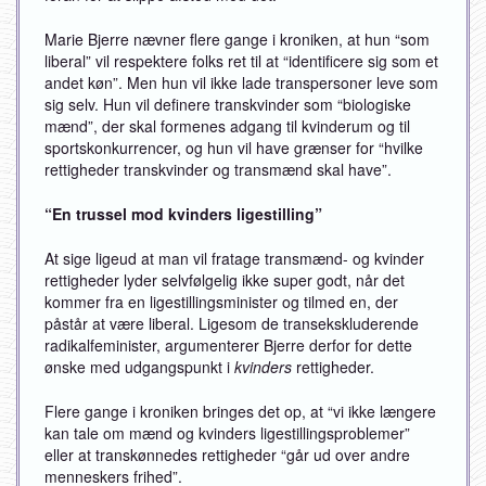
Marie Bjerre nævner flere gange i kroniken, at hun “som
liberal” vil respektere folks ret til at “identificere sig som et
andet køn”. Men hun vil ikke lade transpersoner leve som
sig selv. Hun vil definere transkvinder som “biologiske
mænd”, der skal formenes adgang til kvinderum og til
sportskonkurrencer, og hun vil have grænser for “hvilke
rettigheder transkvinder og transmænd skal have”.
“En trussel mod kvinders ligestilling”
At sige ligeud at man vil fratage transmænd- og kvinder
rettigheder lyder selvfølgelig ikke super godt, når det
kommer fra en ligestillingsminister og tilmed en, der
påstår at være liberal. Ligesom de transekskluderende
radikalfeminister, argumenterer Bjerre derfor for dette
ønske med udgangspunkt i
kvinders
rettigheder.
Flere gange i kroniken bringes det op, at “vi ikke længere
kan tale om mænd og kvinders ligestillingsproblemer”
eller at transkønnedes rettigheder “går ud over andre
menneskers frihed”.