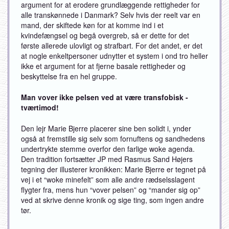
argument for at erodere grundlæggende rettigheder for
alle transkønnede i Danmark? Selv hvis der reelt var en
mand, der skiftede køn for at komme ind i et
kvindefængsel og begå overgreb, så er dette for det
første allerede ulovligt og strafbart. For det andet, er det
at nogle enkeltpersoner udnytter et system i ond tro heller
ikke et argument for at fjerne basale rettigheder og
beskyttelse fra en hel gruppe.
Man vover ikke pelsen ved at være transfobisk -
tværtimod!
Den lejr Marie Bjerre placerer sine ben solidt i, ynder
også at fremstille sig selv som fornuftens og sandhedens
undertrykte stemme overfor den farlige woke agenda.
Den tradition fortsætter JP med Rasmus Sand Højers
tegning der illusterer kronikken: Marie Bjerre er tegnet på
vej i et “woke minefelt” som alle andre rædselsslagent
flygter fra, mens hun “vover pelsen” og “mander sig op”
ved at skrive denne kronik og sige ting, som ingen andre
tør.