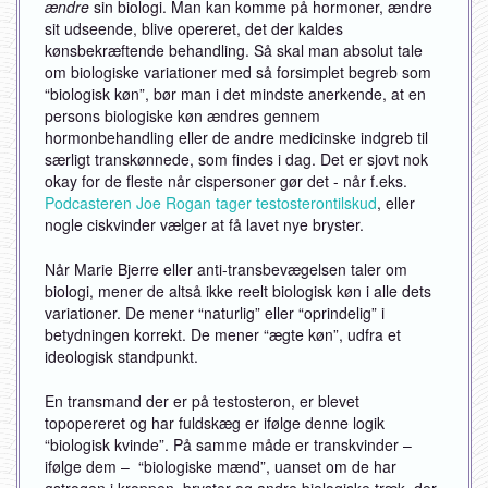
ændre
sin biologi. Man kan komme på hormoner, ændre
sit udseende, blive opereret, det der kaldes
kønsbekræftende behandling. Så skal man absolut tale
om biologiske variationer med så forsimplet begreb som
“biologisk køn”, bør man i det mindste anerkende, at en
persons biologiske køn ændres gennem
hormonbehandling eller de andre medicinske indgreb til
særligt transkønnede, som findes i dag. Det er sjovt nok
okay for de fleste når cispersoner gør det - når f.eks.
Podcasteren Joe Rogan tager testosterontilskud
, eller
nogle ciskvinder vælger at få lavet nye bryster.
Når Marie Bjerre eller anti-transbevægelsen taler om
biologi, mener de altså ikke reelt biologisk køn i alle dets
variationer. De mener “naturlig” eller “oprindelig” i
betydningen korrekt. De mener “ægte køn”, udfra et
ideologisk standpunkt.
En transmand der er på testosteron, er blevet
topopereret og har fuldskæg er ifølge denne logik
“biologisk kvinde”. På samme måde er transkvinder –
ifølge dem – “biologiske mænd”, uanset om de har
østrogen i kroppen, bryster og andre biologiske træk, der