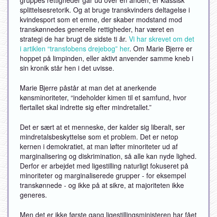
splittelsesretorik. Og at bruge transkvinders deltagelse i
kvindesport som et emne, der skaber modstand mod
transkønnedes generelle rettigheder, har været en
strategi de har brugt de sidste ti år.
Vi har skrevet om det
i artiklen “transfobens drejebog” her
. Om Marie Bjerre er
hoppet på limpinden, eller aktivt anvender samme kneb i
sin kronik står hen i det uvisse.
Marie Bjerre påstår at man det at anerkende
kønsminoriteter, “indeholder kimen til et samfund, hvor
flertallet skal indrette sig efter mindretallet.”
Det er sært at et menneske, der kalder sig liberalt, ser
mindretalsbeskyttelse som et problem. Det er netop
kernen i demokratiet, at man løfter minoriteter ud af
marginalisering og diskrimination, så alle kan nyde lighed.
Derfor er arbejdet med ligestilling naturligt fokuseret på
minoriteter og marginaliserede grupper - for eksempel
transkønnede - og ikke på at sikre, at majoriteten ikke
generes.
Men det er ikke første gang ligestillingsministeren har fået