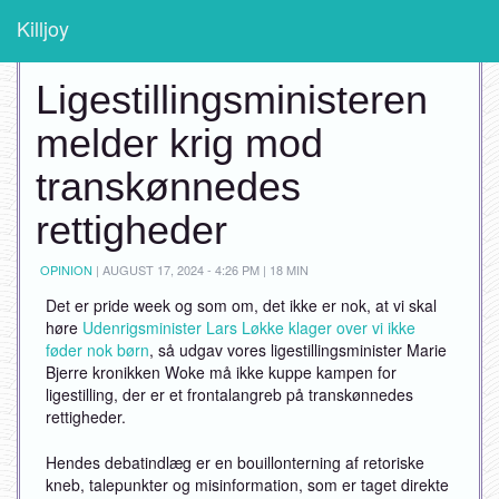
Killjoy
Ligestillingsministeren
melder krig mod
transkønnedes
rettigheder
OPINION
|
AUGUST 17, 2024 - 4:26 PM | 18 MIN
Det er pride week og som om, det ikke er nok, at vi skal
høre
Udenrigsminister Lars Løkke klager over vi ikke
føder nok børn
, så udgav vores ligestillingsminister Marie
Bjerre kronikken Woke må ikke kuppe kampen for
ligestilling, der er et frontalangreb på transkønnedes
rettigheder.
Hendes debatindlæg er en bouillonterning af retoriske
kneb, talepunkter og misinformation, som er taget direkte