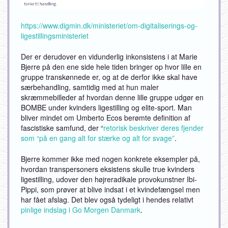
https://www.digmin.dk/ministeriet/om-digitaliserings-og-
ligestillingsministeriet
Der er derudover en vidunderlig inkonsistens i at Marie
Bjerre på den ene side hele tiden bringer op hvor lille en
gruppe transkønnede er, og at de derfor ikke skal have
særbehandling, samtidig med at hun maler
skræmmebilleder af hvordan denne lille gruppe udgør en
BOMBE under kvinders ligestilling og elite-sport. Man
bliver mindet om Umberto Ecos berømte definition af
fascistiske samfund, der “
retorisk beskriver deres fjender
som “på en gang alt for stærke og alt for svage”
.
Bjerre kommer ikke med nogen konkrete eksempler på,
hvordan transpersoners eksistens skulle true kvinders
ligestilling, udover den højreradikale provokunstner Ibi-
Pippi, som prøver at blive indsat i et kvindefængsel men
har fået afslag. Det blev også tydeligt i hendes relativt
pinlige indslag i Go Morgen Danmark
.