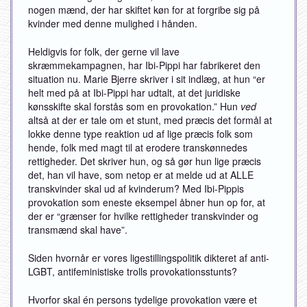
nogen mænd, der har skiftet køn for at forgribe sig på
kvinder med denne mulighed i hånden.
Heldigvis for folk, der gerne vil lave
skræmmekampagnen, har Ibi-Pippi har fabrikeret den
situation nu. Marie Bjerre skriver i sit indlæg, at hun “er
helt med på at Ibi-Pippi har udtalt, at det juridiske
kønsskifte skal forstås som en provokation.” Hun
ved
altså at der er tale om et stunt, med præcis det formål at
lokke denne type reaktion ud af lige præcis folk som
hende, folk med magt til at erodere transkønnedes
rettigheder. Det skriver hun, og så gør hun lige præcis
det, han vil have, som netop er at melde ud at ALLE
transkvinder skal ud af kvinderum? Med Ibi-Pippis
provokation som eneste eksempel åbner hun op for, at
der er “grænser for hvilke rettigheder transkvinder og
transmænd skal have”.
Siden hvornår er vores ligestillingspolitik dikteret af anti-
LGBT, antifeministiske trolls provokationsstunts?
Hvorfor skal én persons tydelige provokation være et