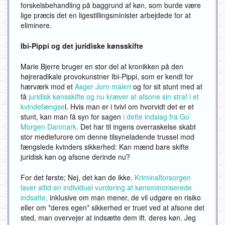
forskelsbehandling på baggrund af køn, som burde være
lige præcis det en ligestillingsminister arbejdede for at
eliminere.
Ibi-Pippi og det juridiske kønsskifte
Marie Bjerre bruger en stor del af kronikken på den
højreradikale provokunstner Ibi-Pippi, som er kendt for
hærværk mod et
Asger Jorn maleri
og for sit stunt med at
få
juridisk kønsskifte og nu kræver at afsone sin straf i et
kvindefængse
l. Hvis man er i tvivl om hvorvidt det er et
stunt, kan man få syn for sagen
i dette indslag fra Go’
Morgen Danmark.
Det har til ingens overraskelse skabt
stor mediefurore om denne tilsyneladende trussel mod
fængslede kvinders sikkerhed: Kan mænd bare skifte
juridisk køn og afsone derinde nu?
For det første; Nej, det kan de ikke.
Kriminalforsorgen
laver altid en individuel vurdering af kønsminoriserede
indsatte,
inklusive om man mener, de vil udgøre en risiko
eller om *deres egen* sikkerhed er truet ved at afsone det
sted, man overvejer at indsætte dem ift. deres køn. Jeg