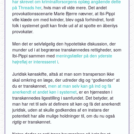
har skrevet om kriminalforsorgens oplæg angående dette
på Threads her
, hvis man vil vide mere. Det andet
provokationsscenarie Marie Bjerre nævner, at Ibi-Pippi
ville klæde om med kvinder, blev også forhindret, fordi
folk i systemet godt kan finde ud af at spotte en åbenlys
provokatør.
Men det er selvfølgelig den hypotetiske diskussion, der
munder ud i at begrænse transkønnedes rettigheder, som
Ibi-Pippi sammen med
meningsfæller på den yderste
højrefløj er interesseret i
.
Juridisk kønsskifte, altså at man som transperson ikke
skal omkring en læge, der udreder dig og “godkender” at
du er transkønnet,
men at man selv kan gå ind og få
anerkendt et andet køn i systemet
, er en hjørnesten i
transkønnedes ligestilling i samfundet. Det betyder, at
man har ret til selv at definere sit køn og få det anerkendt
juridisk, uden at skulle godkendes af en instans der
potentielt har alle mulige holdninger til, om du nu også
rigtig
er transkønnet.
Netop derfor er anti-trans bevægelsen så ivrig for at