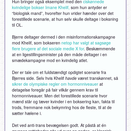
Hun bringer også eksemplet med den
ciskønnede
kvindelige bokser Imane Khelif,
som hun antyder er
“biologisk mand”, hvorefter hun vrider hænder over det
forestillede scenarie, at hun selv skulle deltage i boksning
til OL.
Bjerre deltager dermed i den misinformationskampagne
mod Khelif, som bokseren
netop har valgt at sagsøge
flere brugere af det sociale medie X for
. Beskæmmende
at en ligestillingsminister på den måde deltager i en
smædekampagne mod en kvindelig atlet.
Der er tale om et fuldstændigt opdigtet scenarie fra
Bjerres side. Selv hvis Khelif
havde
været transkønnet, så
sikrer de olympiske regler om hormonniveauer
at
detagelse foregår på fair vilkår gennem krav til
hormonniveauer. Men det forestillede scenarie hvor
mænd står og tæver kvinder i en boksering kan, fakta til
trods, fremmane nok bekymring hos de fleste, til at de
sætter hælene i.
Det ved anti-trans bevægelsen godt. At påstå at én
gruppes rettigheder går ud over en anden, er klassisk