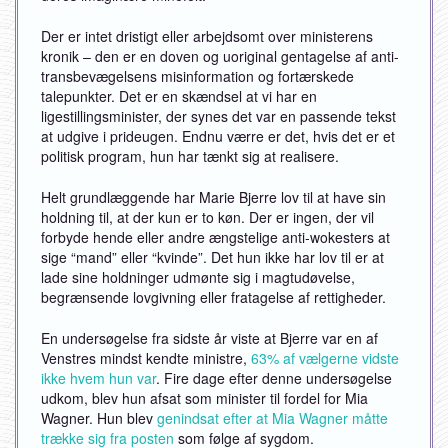
Der er intet dristigt eller arbejdsomt over ministerens
kronik – den er en doven og uoriginal gentagelse af anti-
transbevægelsens misinformation og fortærskede
talepunkter. Det er en skændsel at vi har en
ligestillingsminister, der synes det var en passende tekst
at udgive i prideugen. Endnu værre er det, hvis det er et
politisk program, hun har tænkt sig at realisere.
Helt grundlæggende har Marie Bjerre lov til at have sin
holdning til, at der kun er to køn. Der er ingen, der vil
forbyde hende eller andre ængstelige anti-wokesters at
sige “mand” eller “kvinde”. Det hun ikke har lov til er at
lade sine holdninger udmønte sig i magtudøvelse,
begrænsende lovgivning eller fratagelse af rettigheder.
En undersøgelse fra sidste år viste at Bjerre var en af
Venstres mindst kendte ministre,
63% af vælgerne vidste
ikke hvem hun var
. Fire dage efter denne undersøgelse
udkom, blev hun afsat som minister til fordel for Mia
Wagner. Hun blev
genindsat efter at Mia Wagner måtte
trække sig fra posten
som følge af sygdom.