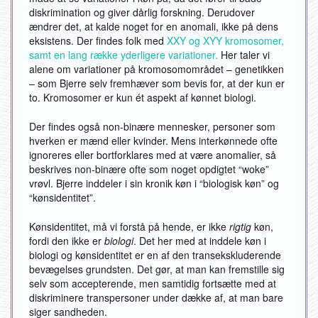
diskrimination og giver dårlig forskning. Derudover
ændrer det, at kalde noget for en anomali, ikke på dens
eksistens. Der findes folk med
XXY og XYY kromosomer,
samt en lang række yderligere variationer.
Her taler vi
alene om variationer på kromosomområdet – genetikken
– som Bjerre selv fremhæver som bevis for, at der kun er
to. Kromosomer er kun ét aspekt af kønnet biologi.
Der findes også non-binære mennesker, personer som
hverken er mænd eller kvinder. Mens interkønnede ofte
ignoreres eller bortforklares med at være anomalier, så
beskrives non-binære ofte som noget opdigtet “woke”
vrøvl. Bjerre inddeler i sin kronik køn i “biologisk køn” og
“kønsidentitet”.
Kønsidentitet, må vi forstå på hende, er ikke
rigtig
køn,
fordi den ikke er
biologi
. Det her med at inddele køn i
biologi og kønsidentitet er en af den transekskluderende
bevægelses grundsten. Det gør, at man kan fremstille sig
selv som accepterende, men samtidig fortsætte med at
diskriminere transpersoner under dække af, at man bare
siger sandheden.