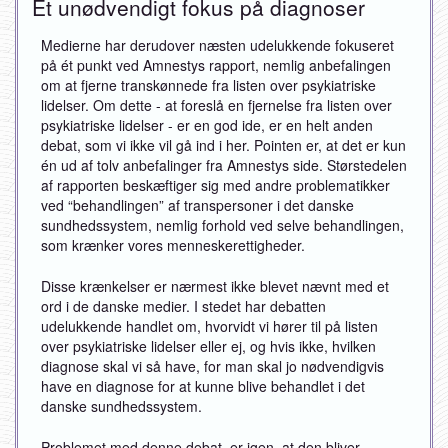
Et unødvendigt fokus på diagnoser
Medierne har derudover næsten udelukkende fokuseret
på ét punkt ved Amnestys rapport, nemlig anbefalingen
om at fjerne transkønnede fra listen over psykiatriske
lidelser. Om dette - at foreslå en fjernelse fra listen over
psykiatriske lidelser - er en god ide, er en helt anden
debat, som vi ikke vil gå ind i her. Pointen er, at det er kun
én ud af tolv anbefalinger fra Amnestys side. Størstedelen
af rapporten beskæftiger sig med andre problematikker
ved “behandlingen” af transpersoner i det danske
sundhedssystem, nemlig forhold ved selve behandlingen,
som krænker vores menneskerettigheder.
Disse krænkelser er nærmest ikke blevet nævnt med et
ord i de danske medier. I stedet har debatten
udelukkende handlet om, hvorvidt vi hører til på listen
over psykiatriske lidelser eller ej, og hvis ikke, hvilken
diagnose skal vi så have, for man skal jo nødvendigvis
have en diagnose for at kunne blive behandlet i det
danske sundhedssystem.
Problemet med denne debat, er igen, at den bliver