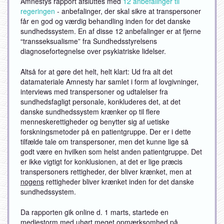
Amnestys rapport afsluttes med
12 anbefalinger til
regeringen
- anbefalinger, der skal sikre at transpersoner
får en god og værdig behandling inden for det danske
sundhedssystem. En af disse 12 anbefalinger er at fjerne
“transseksualisme” fra Sundhedsstyrelsens
diagnosefortegnelse over psykiatriske lidelser.
Altså for at gøre det helt, helt klart: Ud fra alt det
datamateriale Amnesty har samlet i form af lovgivninger,
interviews med transpersoner og udtalelser fra
sundhedsfagligt personale, konkluderes det, at det
danske sundhedssystem krænker op til flere
menneskerettigheder og benytter sig af uetiske
forskningsmetoder på en patientgruppe. Der er i dette
tilfælde tale om transpersoner, men det kunne lige så
godt være en hvilken som helst anden patientgruppe. Det
er ikke vigtigt for konklusionen, at det er lige præcis
transpersoners rettigheder, der bliver krænket, men at
nogens
rettigheder bliver krænket inden for det danske
sundhedssystem.
Da rapporten gik online d. 1 marts, startede en
mediestorm med uhørt meget opmærksomhed på