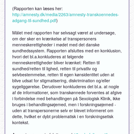
(Rapporten kan læses her:
http://amnesty.dk/media/2263/amnesty-transkoennedes-
adgang-til-sundhed.pdf
)
Målet med rapporten har selvsagt været at undersøge,
om der sker en krænkelse af transpersoners
menneskerettigheder i mødet med det danske
sundhedssystem. Rapporten afsluttes med en konklusion,
hvori det bl.a.konkluderes at følgende
menneskerettigheder bliver krænket: Retten til
sundhed/retten til lighed, retten til privatliv og
selvbestemmelse, retten til egen kønsidentitet uden at
blive udsat for stigmatisering, diskrimination og/eller
sygeliggørelse. Derudover konkluderes det bl.a. at nogle
af de informationer, som transkønnede forventes at afgive
i forbindelse med behandlingen på Sexologisk Klinik, ikke
bruges i behandlingsøjemed, men i forskningsøjemed -
uden at transpersonerne selv er blevet informeret om
dette, hvilket er dybt problematisk i en forskningsetisk
kontekst.