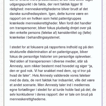
udgangspunkt i de fakta, der rent faktisk ligger til
rådighed: menneskerettighederne bliver brudt af det
danske sundhedssystem. Igen, dette kunne være en
rapport om en hvilken som helst patientgruppes
krænkede menneskerettigheder. Men fordi det handler
om transpersoner, bliver fokus pludselig drejet over på
den enkelte persons (følelse af) kønsidentitet og (følte)
krænkelse i behandlingssystemet.
I stedet for at fokusere på rapportens indhold og på den
strukturelle diskrimination af en patientgruppe, bliver
fokus de personlige historier om personlige oplevelser.
Ved siden af transpersonen i diverse medier, står så
Amnesty, som nikker bestemt med hovedet og siger “ja,
den er god nok. Vi har snakket med dem, og vi tror på
hvad de føler”. Hvis Amnesty validerede vores følelser
med de data, de rent faktisk har indsamlet, ville det være
et andet scenarie. Men Amnesty taler ind i mediernes
egne fortællinger i stedet for at turde holde fast på det, de
selv konkluderer i deres rapport: der er tale om brud på
menneskerettighederne.