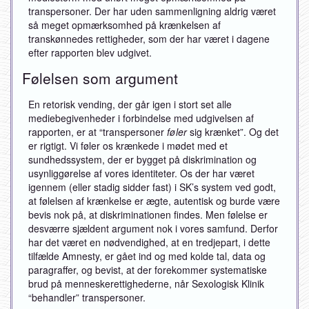
transpersoner. Der har uden sammenligning aldrig været
så meget opmærksomhed på krænkelsen af
transkønnedes rettigheder, som der har været i dagene
efter rapporten blev udgivet.
Følelsen som argument
En retorisk vending, der går igen i stort set alle
mediebegivenheder i forbindelse med udgivelsen af
rapporten, er at “transpersoner
føler
sig krænket”. Og det
er rigtigt. Vi føler os krænkede i mødet med et
sundhedssystem, der er bygget på diskrimination og
usynliggørelse af vores identiteter. Os der har været
igennem (eller stadig sidder fast) i SK’s system ved godt,
at følelsen af krænkelse er ægte, autentisk og burde være
bevis nok på, at diskriminationen findes. Men følelse er
desværre sjældent argument nok i vores samfund. Derfor
har det været en nødvendighed, at en tredjepart, i dette
tilfælde Amnesty, er gået ind og med kolde tal, data og
paragraffer, og bevist, at der forekommer systematiske
brud på menneskerettighederne, når Sexologisk Klinik
“behandler” transpersoner.