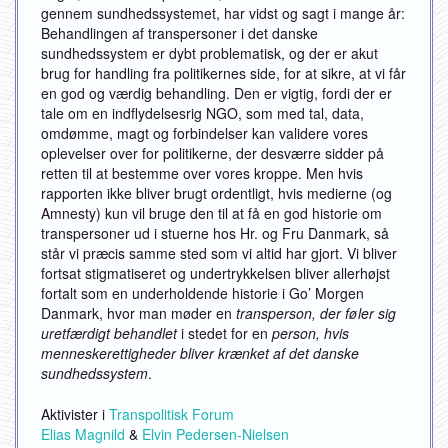
gennem sundhedssystemet, har vidst og sagt i mange år:
Behandlingen af transpersoner i det danske
sundhedssystem er dybt problematisk, og der er akut
brug for handling fra politikernes side, for at sikre, at vi får
en god og værdig behandling. Den er vigtig, fordi der er
tale om en indflydelsesrig NGO, som med tal, data,
omdømme, magt og forbindelser kan validere vores
oplevelser over for politikerne, der desværre sidder på
retten til at bestemme over vores kroppe. Men hvis
rapporten ikke bliver brugt ordentligt, hvis medierne (og
Amnesty) kun vil bruge den til at få en god historie om
transpersoner ud i stuerne hos Hr. og Fru Danmark, så
står vi præcis samme sted som vi altid har gjort. Vi bliver
fortsat stigmatiseret og undertrykkelsen bliver allerhøjst
fortalt som en underholdende historie i Go’ Morgen
Danmark, hvor man møder en
transperson, der føler sig
uretfærdigt behandlet
i stedet for en
person, hvis
menneskerettigheder bliver krænket af det danske
sundhedssystem
.
Aktivister i
Transpolitisk Forum
Elias Magnild
&
Elvin Pedersen-Nielsen