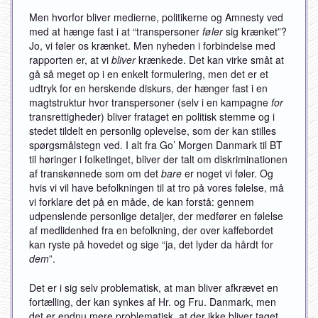
Men hvorfor bliver medierne, politikerne og Amnesty ved
med at hænge fast i at “transpersoner
føler
sig krænket”?
Jo, vi føler os krænket. Men nyheden i forbindelse med
rapporten er, at vi
bliver
krænkede. Det kan virke småt at
gå så meget op i en enkelt formulering, men det er et
udtryk for en herskende diskurs, der hænger fast i en
magtstruktur hvor transpersoner (selv i en kampagne
for
transrettigheder) bliver frataget en politisk stemme og i
stedet tildelt en personlig oplevelse, som der kan stilles
spørgsmålstegn ved. I alt fra Go’ Morgen Danmark til BT
til høringer i folketinget, bliver der talt om diskriminationen
af transkønnede som om det
bare
er noget vi føler. Og
hvis vi vil have befolkningen til at tro på vores følelse, må
vi forklare det på en måde, de kan forstå: gennem
udpenslende personlige detaljer, der medfører en følelse
af medlidenhed fra en befolkning, der over kaffebordet
kan ryste på hovedet og sige “ja, det lyder da hårdt for
dem
”.
Det er i sig selv problematisk, at man bliver afkrævet en
fortælling, der kan synkes af Hr. og Fru. Danmark, men
det er endnu mere problematisk, at der ikke bliver taget