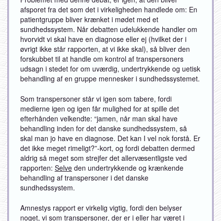
afsporet fra det som det i virkeligheden handlede om: En
patientgruppe bliver krænket i mødet med et
sundhedssystem. Når debatten udelukkende handler om
hvorvidt vi skal have en diagnose eller ej (hvilket der i
øvrigt ikke står rapporten, at vi ikke skal), så bliver den
forskubbet til at handle om kontrol af transpersoners
udsagn i stedet for om uværdig, undertrykkende og uetisk
behandling af en gruppe mennesker i sundhedssystemet.
Som transpersoner står vi igen som tabere, fordi
medierne igen og igen får mulighed for at spille det
efterhånden velkendte: “jamen, når man skal have
behandling inden for det danske sundhedssystem, så
skal man jo have en diagnose. Det kan I vel nok forstå. Er
det ikke meget rimeligt?”-kort, og fordi debatten dermed
aldrig så meget som strejfer det allervæsentligste ved
rapporten:
Selve
den undertrykkende og krænkende
behandling af transpersoner i det danske
sundhedssystem.
Amnestys rapport er virkelig vigtig, fordi den belyser
noget, vi som transpersoner, der er i eller har været i